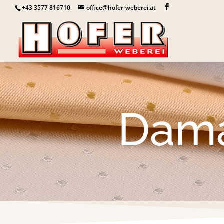
+43 3577 816710
office@hofer-weberei.at
Dama