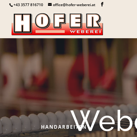
+43 3577 816710
office@hofer-weberei.at
Webe
HANDARBEITEN