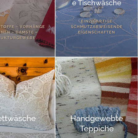
e Tischwäsche
EINZIGARTIGE
TOFFE – VORHÄNGE
SCHMUTZABWEISENDE
INEN – DAMSTE –
EIGENSCHAFTEN
RUKTURGEWEBE
ettwäsche
Handgewebte
Teppiche