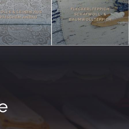
FLECKERLTEPPICH
LLE & LEINEN AUS
SCHAFWOLL- &
PÄISCHEM ANBAU
BAUMWOLLTEPPICH
e