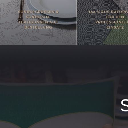
SONDERGRÖSSEN &
100 % AUS NATURF
SONDERAN-
FÜR DEN
FERTIGUNGEN AUF
PROFESSIONEL
BESTELLUNG
EINSATZ