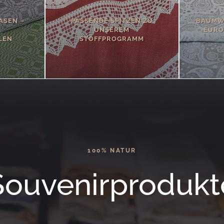
ASEN –
PASSENDE SPITZEN ZU
BAUMWO
UNSEREM
EURO
LEN
STOFFPROGRAMM
100% NATUR
Souvenirprodukt