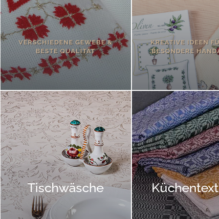
VERSCHIEDENE GEWEBE &
KREATIVE IDEEN F
BESTE QUALITÄT
BESONDERE HAND
Tischwäsche
Küchentexti