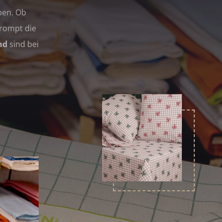
ben. Ob
prompt die
nd
sind bei