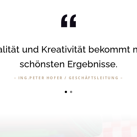
ten bedeutet kreativ zu sein u
s zu schaffen, auf das man stol
– EVELYN GRILLITSCH / VERKAUF –