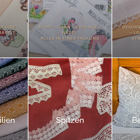
ÜR IHRE
STOFF – GARN – VORLAGE –
DEKORS
ARBEIT
NADEL
– LE
ALLES IN EINER PACKUNG
ST
lien
Spitzen
B