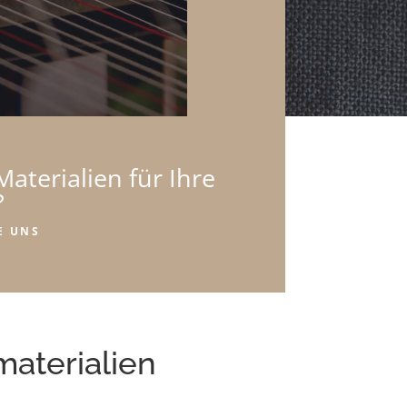
aterialien für Ihre
?
E UNS
aterialien