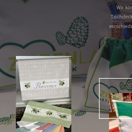
Wir kö
Tischdeck
verschied