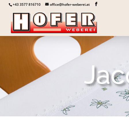
+43 3577 816710
office@hofer-weberei.at
Jac