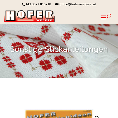
+43 3577 816710
office@hofer-weberei.at
Sonstige Stickanleitungen