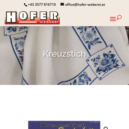
+43 3577 816710
office@hofer-weberei.at
Kreuzstich