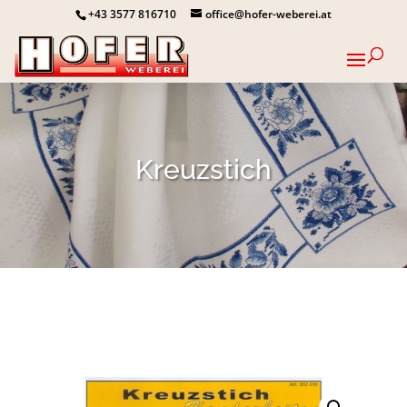
+43 3577 816710
office@hofer-weberei.at
Kreuzstich