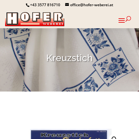
+43 3577 816710
office@hofer-weberei.at
Kreuzstich