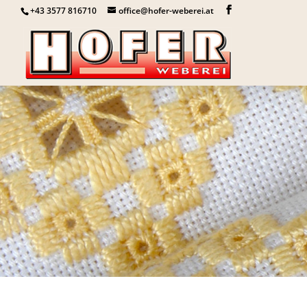
+43 3577 816710
office@hofer-weberei.at