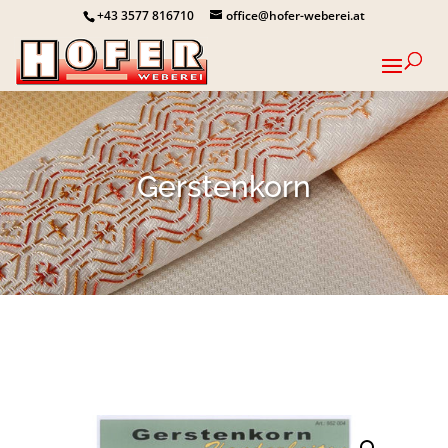
+43 3577 816710
office@hofer-weberei.at
Gerstenkorn