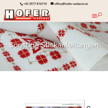
+43 3577 816710
office@hofer-weberei.at
Sonstige Stickanleitungen