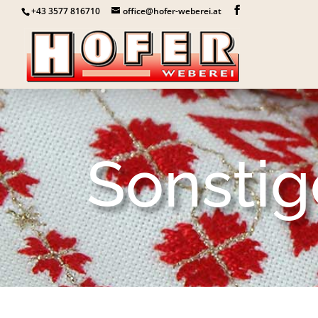
+43 3577 816710
office@hofer-weberei.at
Sonstig