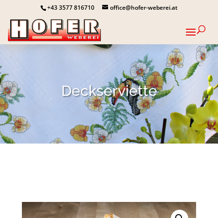
+43 3577 816710
office@hofer-weberei.at
Deckserviette