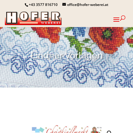
+43 3577 816710
office@hofer-weberei.at
Lindner Vorlagen