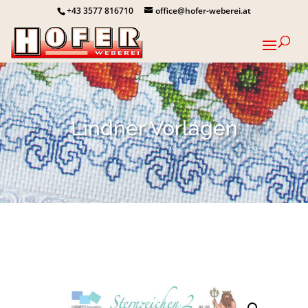
+43 3577 816710
office@hofer-weberei.at
Lindner Vorlagen