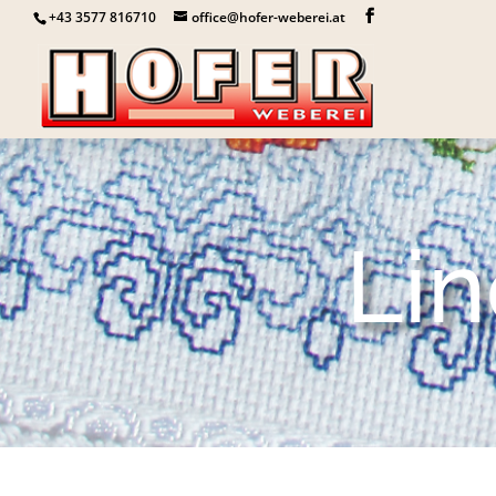
+43 3577 816710
office@hofer-weberei.at
Lin