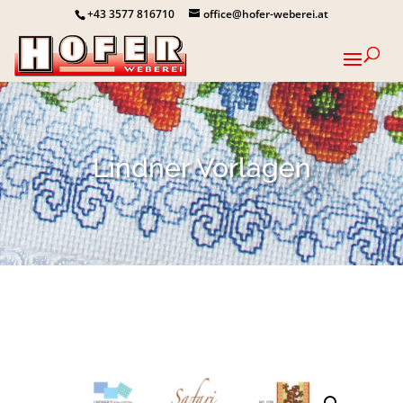
+43 3577 816710
office@hofer-weberei.at
Lindner Vorlagen