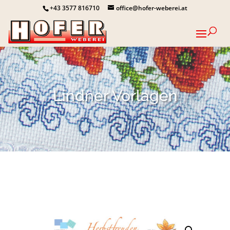
+43 3577 816710
office@hofer-weberei.at
Lindner Vorlagen